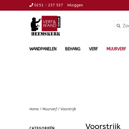
0251 - 237 537
Inloggen
WANDPANELEN
BEHANG
VERF
MUURVERF
Home
/
Muurverf
/
Voorstrijk
Voorstrijk
CATEGORIEËN