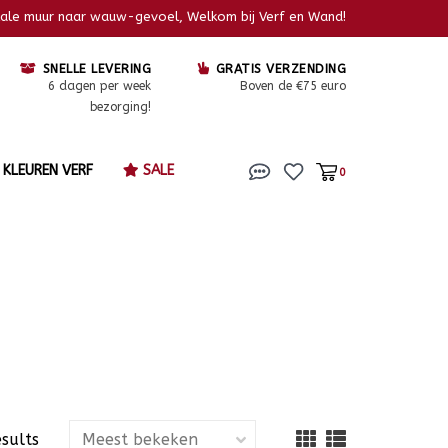
kale muur naar wauw-gevoel, Welkom bij Verf en Wand!
SNELLE LEVERING
GRATIS VERZENDING
6 dagen per week
Boven de €75 euro
bezorging!
KLEUREN VERF
SALE
0
esults