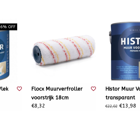
36% OFF
Vlek
Flocx Muurverfroller
Histor Muur Vo
voorstrijk 18cm
transparant
€8,32
€13,98
€22,02