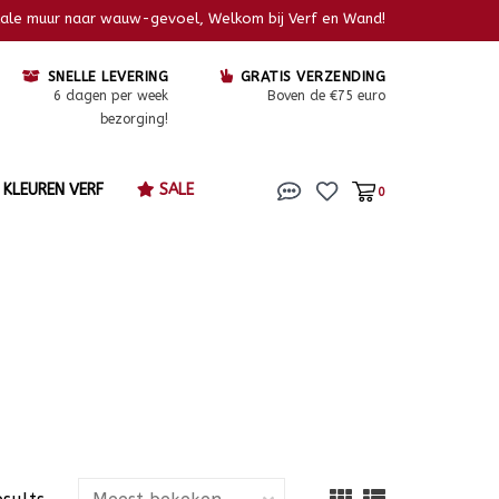
kale muur naar wauw-gevoel, Welkom bij Verf en Wand!
SNELLE LEVERING
GRATIS VERZENDING
6 dagen per week
Boven de €75 euro
bezorging!
KLEUREN VERF
SALE
0