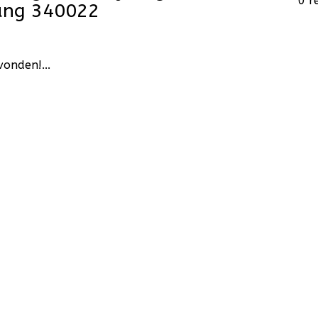
0 r
ang 340022
onden!...