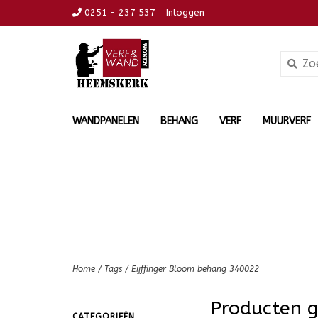
0251 - 237 537
Inloggen
WANDPANELEN
BEHANG
VERF
MUURVERF
Home
/
Tags
/
Eijffinger Bloom behang 340022
Producten g
CATEGORIEËN