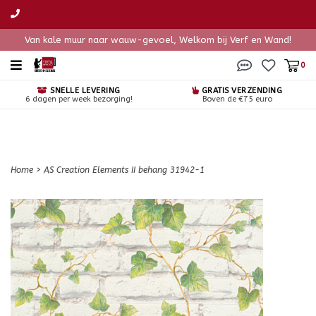
Van kale muur naar wauw-gevoel, Welkom bij Verf en Wand!
0
SNELLE LEVERING
GRATIS VERZENDING
6 dagen per week bezorging!
Boven de €75 euro
Home
>
AS Creation Elements II behang 31942-1