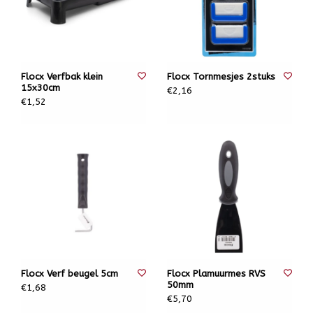
Flocx Verfbak klein
Flocx Tornmesjes 2stuks
15x30cm
€2,16
€1,52
Flocx Verf beugel 5cm
Flocx Plamuurmes RVS
50mm
€1,68
€5,70