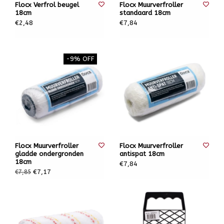
Flocx Verfrol beugel
Flocx Muurverfroller
18cm
standaard 18cm
€2,48
€7,84
-9% OFF
Flocx Muurverfroller
Flocx Muurverfroller
gladde ondergronden
antispat 18cm
18cm
€7,84
€7,17
€7,85