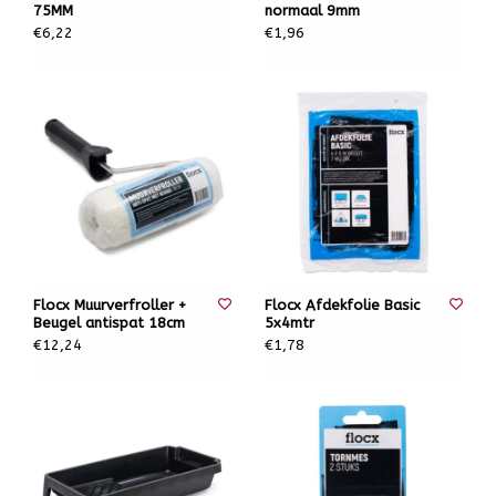
75MM
normaal 9mm
€6,22
€1,96
Flocx Muurverfroller +
Flocx Afdekfolie Basic
Beugel antispat 18cm
5x4mtr
€12,24
€1,78