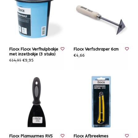
Flocx Flocx Verfhulpbakje
Flocx Verfschraper 6cm
met inzetbakje (3 stuks)
€4,66
€9,95
€14,95
Flocx Plamuurmes RVS
Flocx Afbreekmes