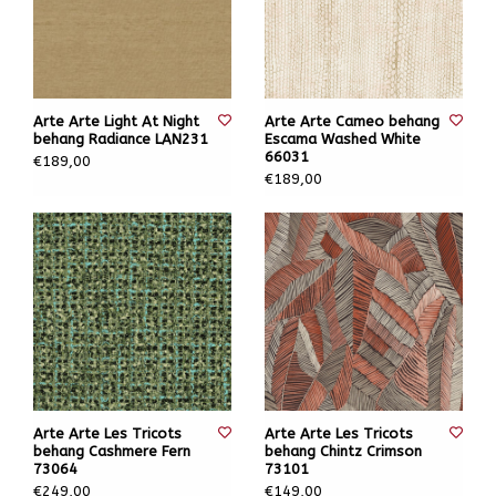
Arte Arte Light At Night
Arte Arte Cameo behang
behang Radiance LAN231
Escama Washed White
66031
€189,00
€189,00
Arte Arte Les Tricots
Arte Arte Les Tricots
behang Cashmere Fern
behang Chintz Crimson
73064
73101
€249,00
€149,00