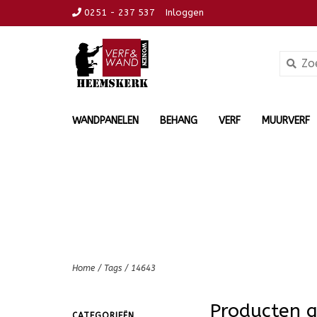
0251 - 237 537
Inloggen
WANDPANELEN
BEHANG
VERF
MUURVERF
Home
/
Tags
/
14643
Producten 
CATEGORIEËN