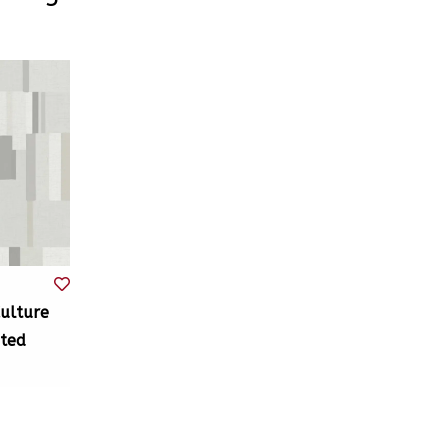
ulture
nted