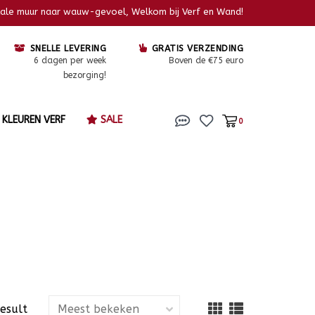
kale muur naar wauw-gevoel, Welkom bij Verf en Wand!
SNELLE LEVERING
GRATIS VERZENDING
6 dagen per week
Boven de €75 euro
bezorging!
KLEUREN VERF
SALE
0
result