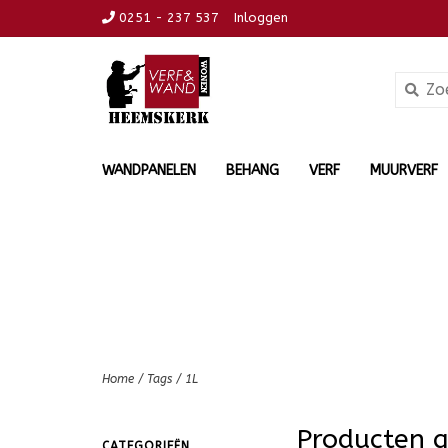
0251 - 237 537
Inloggen
WANDPANELEN
BEHANG
VERF
MUURVERF
Home
/
Tags
/
1L
Producten 
CATEGORIEËN