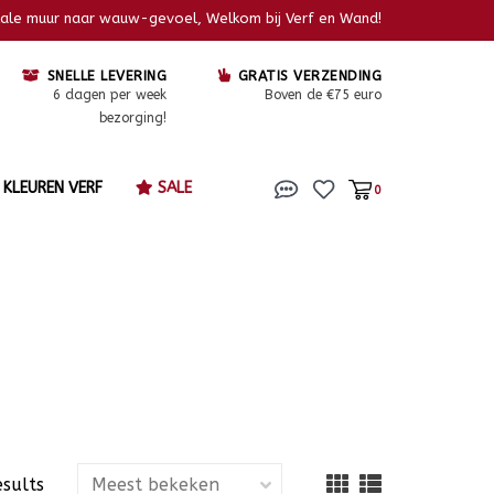
kale muur naar wauw-gevoel, Welkom bij Verf en Wand!
SNELLE LEVERING
GRATIS VERZENDING
6 dagen per week
Boven de €75 euro
bezorging!
KLEUREN VERF
SALE
0
esults