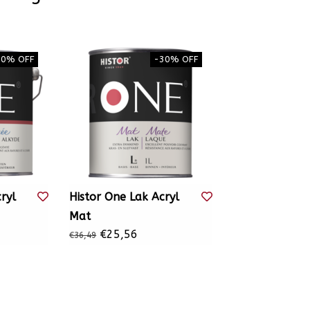
30% OFF
-30% OFF
ryl
Histor One Lak Acryl
Mat
€25,56
€36,49