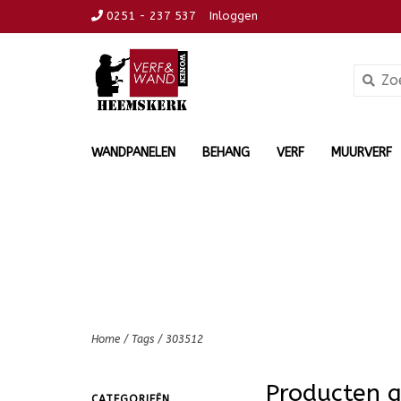
0251 - 237 537
Inloggen
WANDPANELEN
BEHANG
VERF
MUURVERF
Home
/
Tags
/
303512
Producten 
CATEGORIEËN