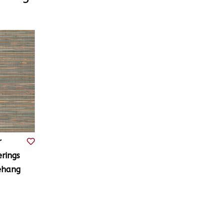
r
rings
behang