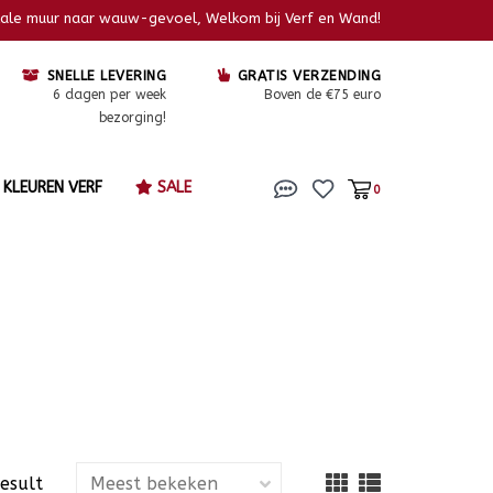
kale muur naar wauw-gevoel, Welkom bij Verf en Wand!
SNELLE LEVERING
GRATIS VERZENDING
6 dagen per week
Boven de €75 euro
bezorging!
KLEUREN VERF
SALE
0
result