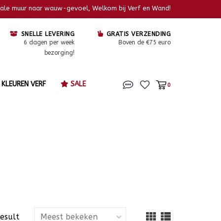
kale muur naar wauw-gevoel, Welkom bij Verf en Wand!
SNELLE LEVERING
GRATIS VERZENDING
6 dagen per week
Boven de €75 euro
bezorging!
KLEUREN VERF
SALE
0
result