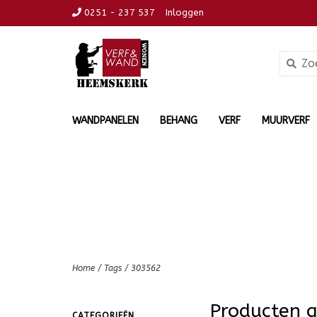
0251 - 237 537
Inloggen
WANDPANELEN
BEHANG
VERF
MUURVERF
Home
/
Tags
/
303562
Producten 
CATEGORIEËN