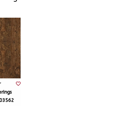
r
rings
303562