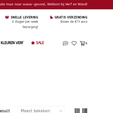
kale muur naar wauw-gevoel, Welkom bij Verf en Wand!
SNELLE LEVERING
GRATIS VERZENDING
6 dagen per week
Boven de €75 euro
bezorging!
KLEUREN VERF
SALE
0
result