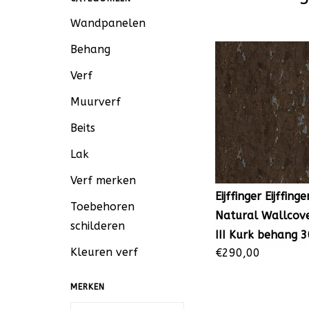
Wandpanelen
Behang
Verf
Muurverf
Beits
Lak
Verf merken
Eijffinger Eijffinge
Toebehoren
Natural Wallcove
schilderen
III Kurk behang 
Kleuren verf
€290,00
MERKEN