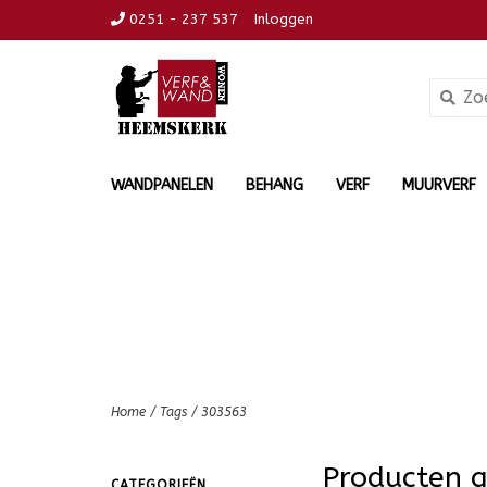
0251 - 237 537
Inloggen
WANDPANELEN
BEHANG
VERF
MUURVERF
Home
/
Tags
/
303563
Producten 
CATEGORIEËN