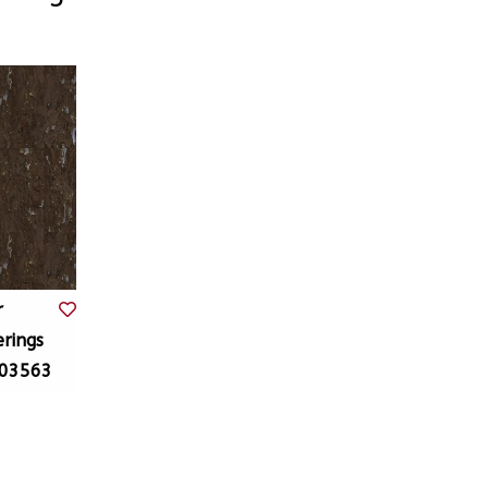
r
rings
303563