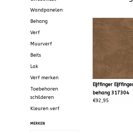
Wandpanelen
Behang
Verf
Muurverf
Beits
Lak
Verf merken
Eijffinger Eijffinge
Toebehoren
behang 317304
schilderen
€92,95
Kleuren verf
MERKEN