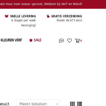
kale muur naar wauw-gevoel, Welkom bij Verf en Wand!
SNELLE LEVERING
GRATIS VERZENDING
6 dagen per week
Boven de €75 euro
bezorging!
KLEUREN VERF
SALE
0
result