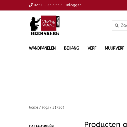
0251 - 237 537
Inloggen
WANDPANELEN
BEHANG
VERF
MUURVERF
Home
/
Tags
/
317304
Producten 
CATEGORIEËN