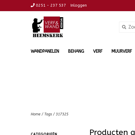
0251 - 237 537
Inloggen
WANDPANELEN
BEHANG
VERF
MUURVERF
Home
/
Tags
/
317325
Producten 
CATEGORIEËN