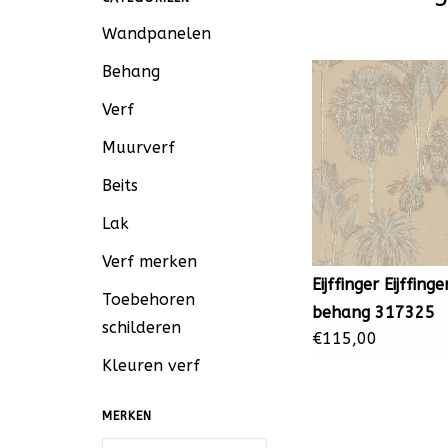
Wandpanelen
Behang
Verf
Muurverf
Beits
Lak
Verf merken
Eijffinger Eijffinge
Toebehoren
behang 317325
schilderen
€115,00
Kleuren verf
MERKEN