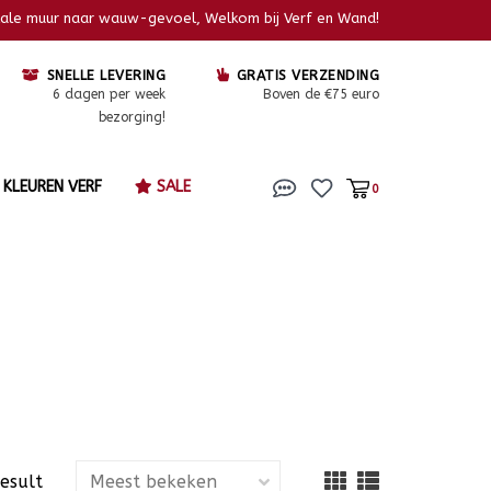
kale muur naar wauw-gevoel, Welkom bij Verf en Wand!
SNELLE LEVERING
GRATIS VERZENDING
6 dagen per week
Boven de €75 euro
bezorging!
KLEUREN VERF
SALE
0
result