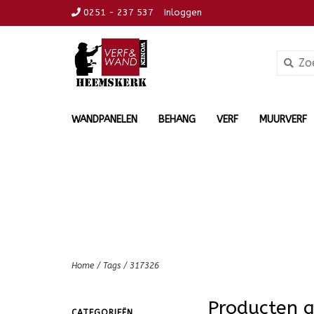
0251 - 237 537
Inloggen
WANDPANELEN
BEHANG
VERF
MUURVERF
Home
/
Tags
/
317326
Producten 
CATEGORIEËN