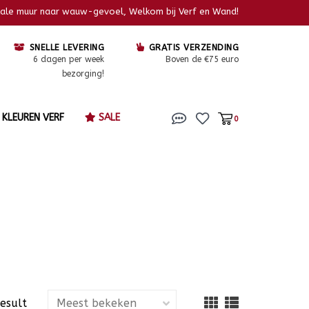
kale muur naar wauw-gevoel, Welkom bij Verf en Wand!
SNELLE LEVERING
GRATIS VERZENDING
6 dagen per week
Boven de €75 euro
bezorging!
KLEUREN VERF
SALE
0
result