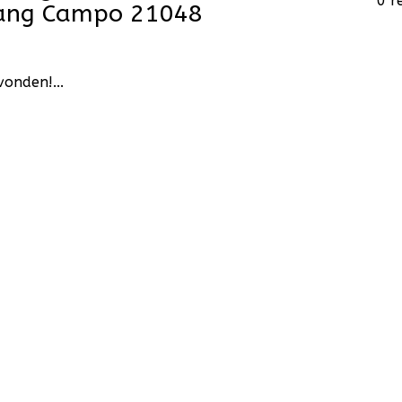
0 r
hang Campo 21048
onden!...