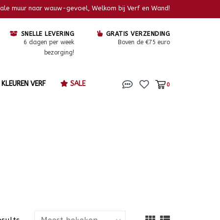
kale muur naar wauw-gevoel, Welkom bij Verf en Wand!
SNELLE LEVERING
GRATIS VERZENDING
6 dagen per week
Boven de €75 euro
bezorging!
KLEUREN VERF
SALE
0