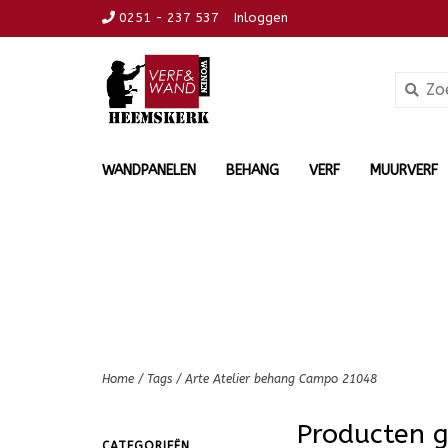
0251 - 237 537
Inloggen
WANDPANELEN
BEHANG
VERF
MUURVERF
Home
/
Tags
/
Arte Atelier behang Campo 21048
Producten 
CATEGORIEËN