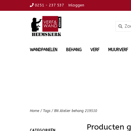
0251 - 237 537
Inloggen
WANDPANELEN
BEHANG
VERF
MUURVERF
Home
/
Tags
/
BN Atelier behang 219510
Producten 
CATEGORIEËN