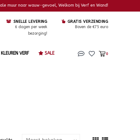
kale muur naar wauw-gevoel, Welkom bij Verf en Wand!
SNELLE LEVERING
GRATIS VERZENDING
6 dagen per week
Boven de €75 euro
bezorging!
KLEUREN VERF
SALE
0