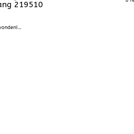
0 r
hang 219510
onden!...