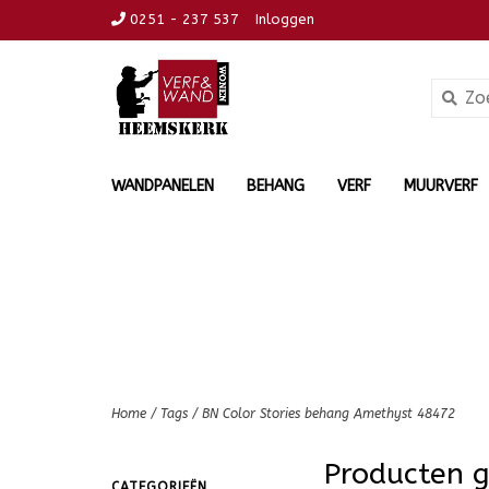
0251 - 237 537
Inloggen
WANDPANELEN
BEHANG
VERF
MUURVERF
Home
/
Tags
/
BN Color Stories behang Amethyst 48472
Producten 
CATEGORIEËN