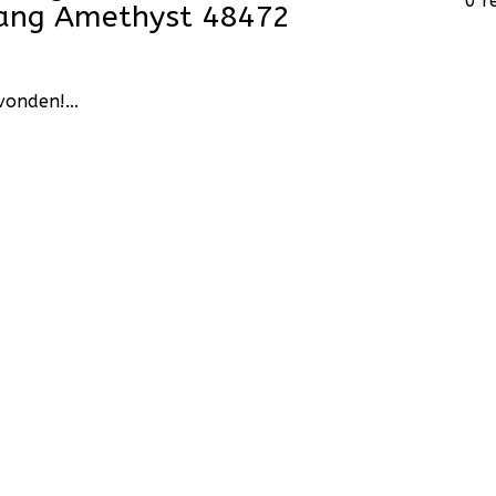
0 r
hang Amethyst 48472
onden!...