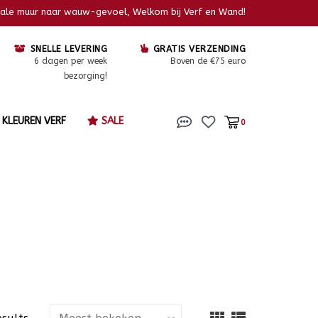
kale muur naar wauw-gevoel, Welkom bij Verf en Wand!
SNELLE LEVERING
GRATIS VERZENDING
6 dagen per week
Boven de €75 euro
bezorging!
KLEUREN VERF
SALE
0