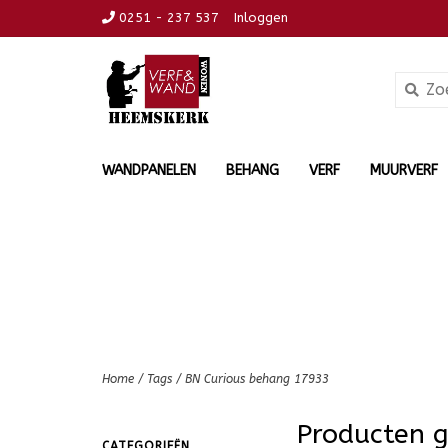
0251 - 237 537
Inloggen
WANDPANELEN
BEHANG
VERF
MUURVERF
Home
/
Tags
/
BN Curious behang 17933
Producten 
CATEGORIEËN