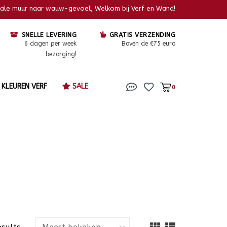
kale muur naar wauw-gevoel, Welkom bij Verf en Wand!
SNELLE LEVERING
GRATIS VERZENDING
6 dagen per week
Boven de €75 euro
bezorging!
KLEUREN VERF
SALE
0