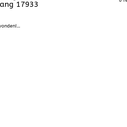
0 r
hang 17933
onden!...