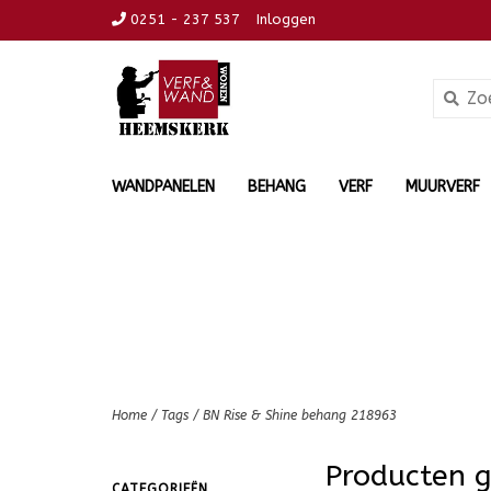
0251 - 237 537
Inloggen
WANDPANELEN
BEHANG
VERF
MUURVERF
Home
/
Tags
/
BN Rise & Shine behang 218963
Producten 
CATEGORIEËN