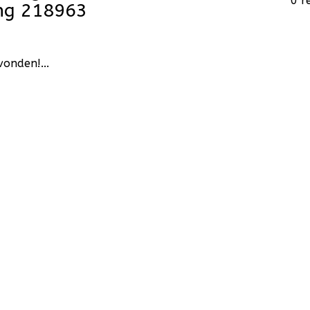
0 r
ng 218963
onden!...