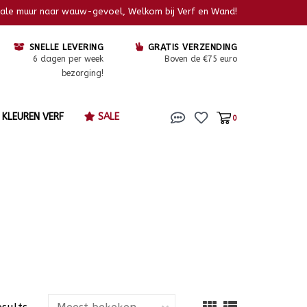
kale muur naar wauw-gevoel, Welkom bij Verf en Wand!
SNELLE LEVERING
GRATIS VERZENDING
6 dagen per week
Boven de €75 euro
bezorging!
KLEUREN VERF
SALE
0