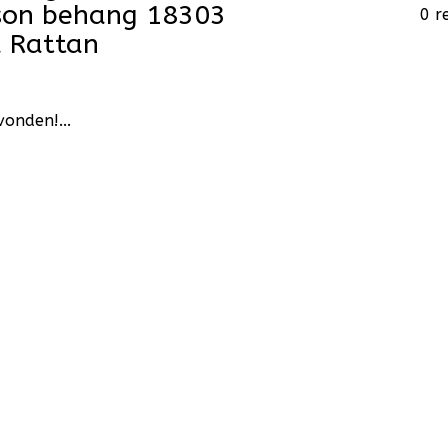
ison behang 18303
0 r
a Rattan
onden!...