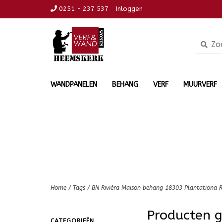
0251 - 237 537
Inloggen
WANDPANELEN
BEHANG
VERF
MUURVERF
Home
/
Tags
/
BN Rivièra Maison behang 18303 Plantationa 
Producten 
CATEGORIEËN