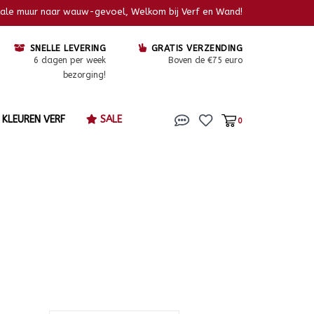
kale muur naar wauw-gevoel, Welkom bij Verf en Wand!
SNELLE LEVERING
GRATIS VERZENDING
6 dagen per week
Boven de €75 euro
bezorging!
KLEUREN VERF
SALE
0