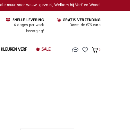
kale muur naar wauw-gevoel, Welkom bij Verf en Wand!
SNELLE LEVERING
GRATIS VERZENDING
6 dagen per week
Boven de €75 euro
bezorging!
KLEUREN VERF
SALE
0