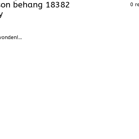
ison behang 18382
0 r
y
onden!...