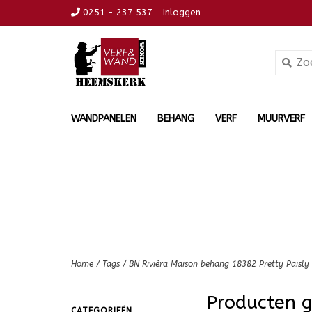
0251 - 237 537
Inloggen
WANDPANELEN
BEHANG
VERF
MUURVERF
Home
/
Tags
/
BN Rivièra Maison behang 18382 Pretty Paisly
Producten 
CATEGORIEËN