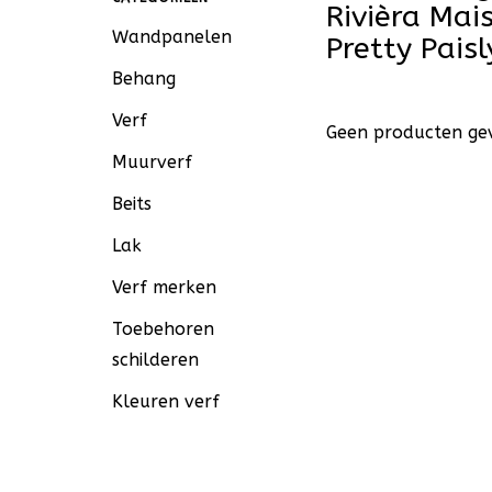
Rivièra Ma
Wandpanelen
Pretty Paisl
Behang
Verf
Geen producten gev
Muurverf
Beits
Lak
Verf merken
Toebehoren
schilderen
Kleuren verf