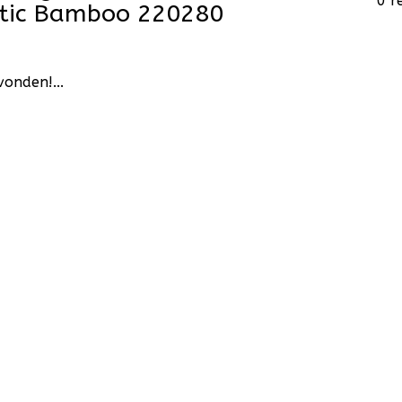
0 r
tic Bamboo 220280
onden!...