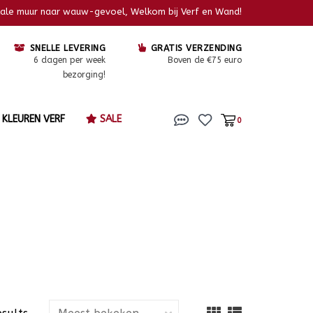
kale muur naar wauw-gevoel, Welkom bij Verf en Wand!
SNELLE LEVERING
GRATIS VERZENDING
6 dagen per week
Boven de €75 euro
bezorging!
KLEUREN VERF
SALE
0