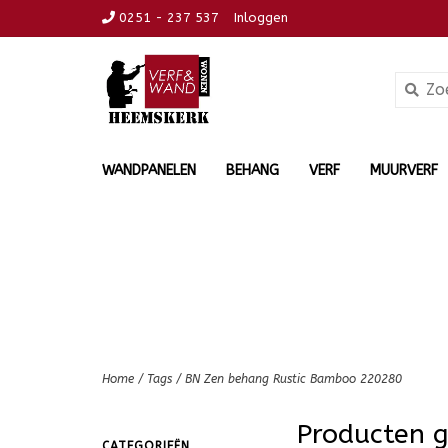
0251 - 237 537
Inloggen
WANDPANELEN
BEHANG
VERF
MUURVERF
Home
/
Tags
/
BN Zen behang Rustic Bamboo 220280
Producten 
CATEGORIEËN