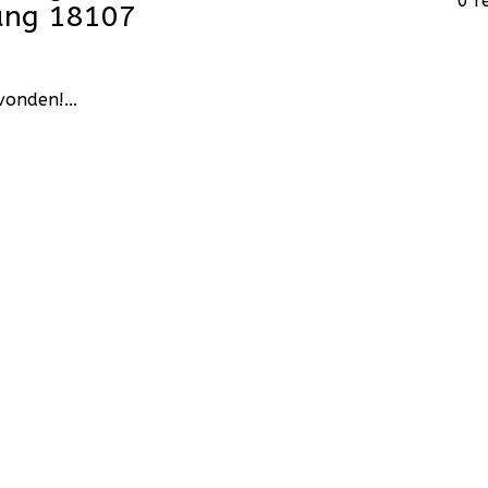
0 r
ang 18107
onden!...