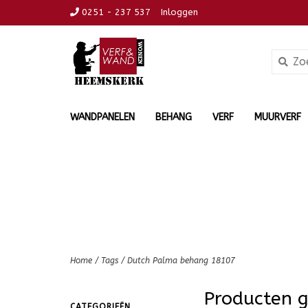
0251 - 237 537
Inloggen
WANDPANELEN
BEHANG
VERF
MUURVERF
Home
/
Tags
/
Dutch Palma behang 18107
Producten 
CATEGORIEËN