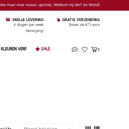
kale muur naar wauw-gevoel, Welkom bij Verf en Wand!
SNELLE LEVERING
GRATIS VERZENDING
6 dagen per week
Boven de €75 euro
bezorging!
KLEUREN VERF
SALE
0