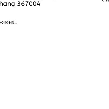
0 r
hang 367004
onden!...