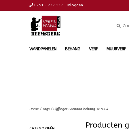
0251 - 237 537
Inloggen
WANDPANELEN
BEHANG
VERF
MUURVERF
Home
/
Tags
/
Eijffinger Grenada behang 367004
Producten g
CATEGORIEËN