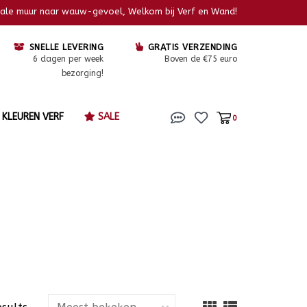
kale muur naar wauw-gevoel, Welkom bij Verf en Wand!
SNELLE LEVERING
GRATIS VERZENDING
6 dagen per week
Boven de €75 euro
bezorging!
KLEUREN VERF
SALE
0