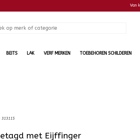
Van 
BEITS
LAK
VERF MERKEN
TOEBEHOREN SCHILDEREN
ry 313115
etagd met Eijffinger