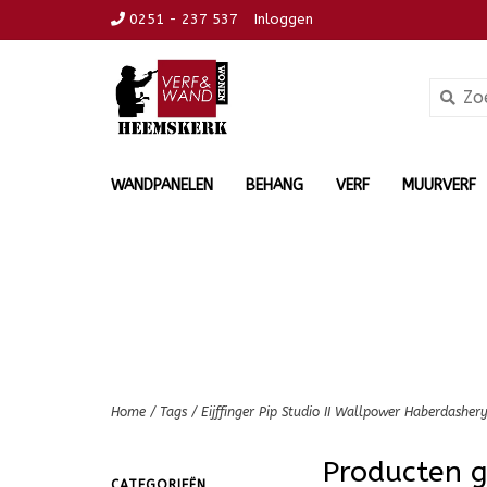
0251 - 237 537
Inloggen
WANDPANELEN
BEHANG
VERF
MUURVERF
Home
/
Tags
/
Eijffinger Pip Studio II Wallpower Haberdashe
Producten g
CATEGORIEËN