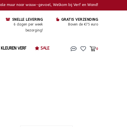
kale muur naar wauw-gevoel, Welkom bij Verf en Wand!
SNELLE LEVERING
GRATIS VERZENDING
6 dagen per week
Boven de €75 euro
bezorging!
KLEUREN VERF
SALE
0