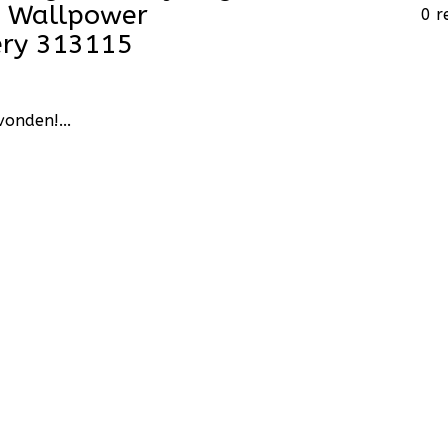
II Wallpower
0 r
ry 313115
onden!...