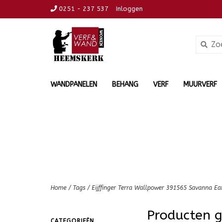
0251 - 237 537
Inloggen
WANDPANELEN
BEHANG
VERF
MUURVERF
Home
/
Tags
/
Eijffinger Terra Wallpower 391565 Savanna Ea
Producten g
CATEGORIEËN