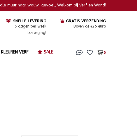
kale muur naar wauw-gevoel, Welkom bij Verf en Wand!
SNELLE LEVERING
GRATIS VERZENDING
6 dagen per week
Boven de €75 euro
bezorging!
KLEUREN VERF
SALE
0