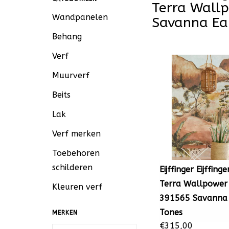
Terra Wall
Wandpanelen
Savanna Ea
Behang
Verf
Muurverf
Beits
Lak
Verf merken
Toebehoren
schilderen
Eijffinger Eijffinge
Terra Wallpower
Kleuren verf
391565 Savanna 
Tones
MERKEN
€315,00