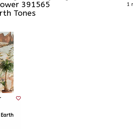
power 391565
1 
rth Tones
r
Earth