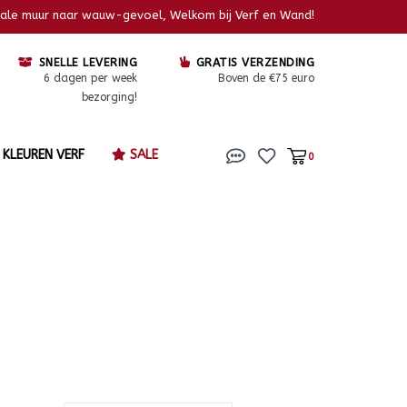
kale muur naar wauw-gevoel, Welkom bij Verf en Wand!
SNELLE LEVERING
GRATIS VERZENDING
6 dagen per week
Boven de €75 euro
bezorging!
KLEUREN VERF
SALE
0