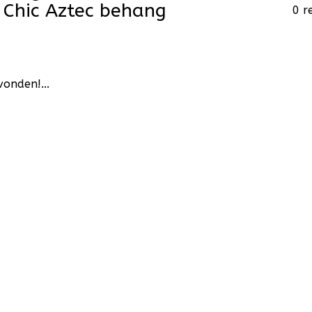
Chic Aztec behang
0 r
onden!...