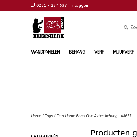
0251 - 237 537
Inloggen
WANDPANELEN
BEHANG
VERF
MUURVERF
Home
/
Tags
/
Esta Home Boho Chic Aztec behang 148677
Producten 
CATEGORIEËN