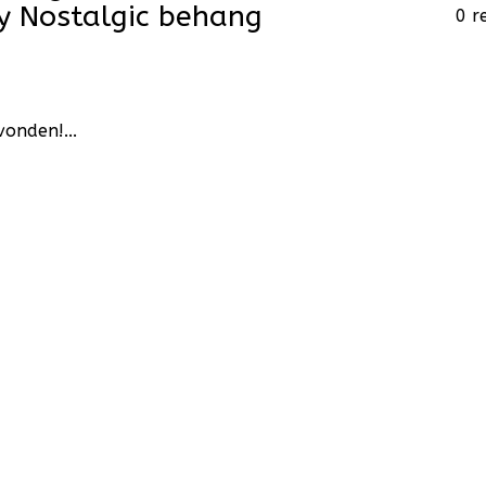
y Nostalgic behang
0 r
onden!...