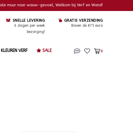
kale muur naar wauw-gevoel, Welkom bij Verf en Wand!
SNELLE LEVERING
GRATIS VERZENDING
6 dagen per week
Boven de €75 euro
bezorging!
KLEUREN VERF
SALE
0