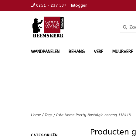
0251 - 237 537
Inloggen
WANDPANELEN
BEHANG
VERF
MUURVERF
Home
/
Tags
/
Esta Home Pretty Nostalgic behang 138113
Producten 
CATEGORIEËN