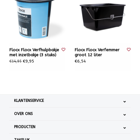
Flocx Flocx Verfhulpbakje
Flocx Flocx Verfemmer
met inzetbakje (3 stuks)
groot 12 liter
€9,95
€6,54
€14,95
KLANTENSERVICE
OVER ONS
PRODUCTEN