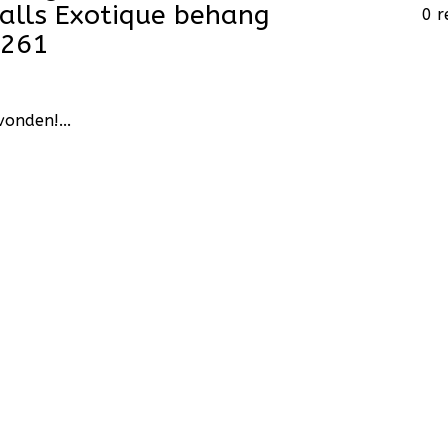
lls Exotique behang
0 r
7261
onden!...