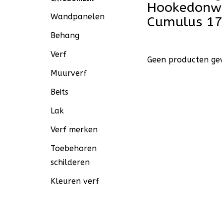
Hookedonwa
Wandpanelen
Cumulus 1
Behang
Verf
Geen producten gev
Muurverf
Beits
Lak
Verf merken
Toebehoren
schilderen
Kleuren verf