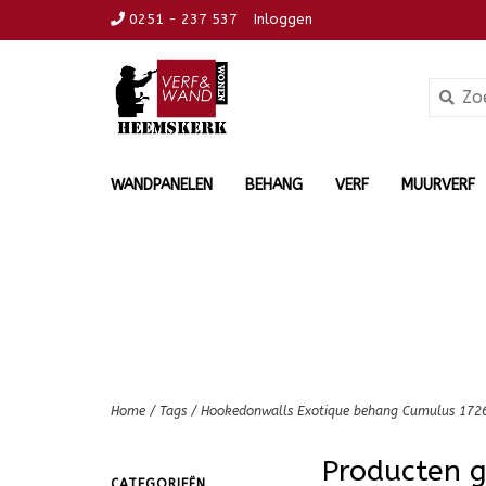
0251 - 237 537
Inloggen
WANDPANELEN
BEHANG
VERF
MUURVERF
Home
/
Tags
/
Hookedonwalls Exotique behang Cumulus 172
Producten 
CATEGORIEËN