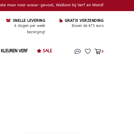
kale muur naar wauw-gevoel, Welkom bij Verf en Wand!
SNELLE LEVERING
GRATIS VERZENDING
6 dagen per week
Boven de €75 euro
bezorging!
KLEUREN VERF
SALE
0