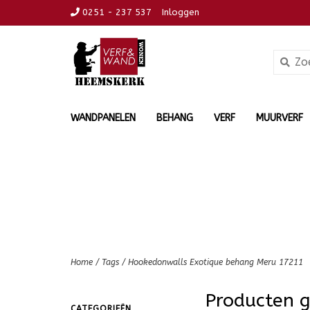
0251 - 237 537
Inloggen
WANDPANELEN
BEHANG
VERF
MUURVERF
Home
/
Tags
/
Hookedonwalls Exotique behang Meru 17211
Producten 
CATEGORIEËN