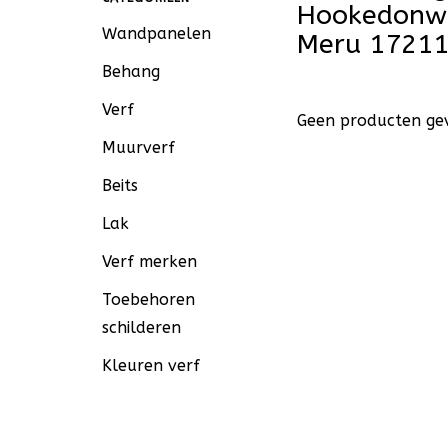
Hookedonwa
Wandpanelen
Meru 1721
Behang
Verf
Geen producten gev
Muurverf
Beits
Lak
Verf merken
Toebehoren
schilderen
Kleuren verf