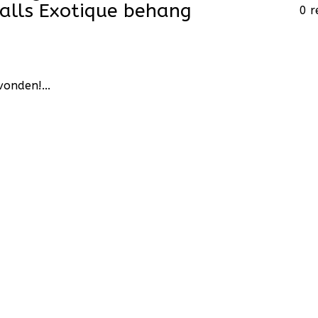
lls Exotique behang
0 r
1
onden!...