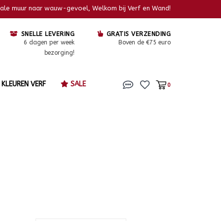
kale muur naar wauw-gevoel, Welkom bij Verf en Wand!
SNELLE LEVERING
GRATIS VERZENDING
6 dagen per week
Boven de €75 euro
bezorging!
KLEUREN VERF
SALE
0