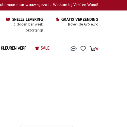
kale muur naar wauw-gevoel, Welkom bij Verf en Wand!
SNELLE LEVERING
GRATIS VERZENDING
6 dagen per week
Boven de €75 euro
bezorging!
KLEUREN VERF
SALE
0