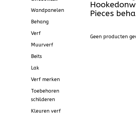
Hookedonwa
Wandpanelen
Pieces beh
Behang
Verf
Geen producten gev
Muurverf
Beits
Lak
Verf merken
Toebehoren
schilderen
Kleuren verf