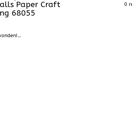
lls Paper Craft
0 r
ang 68055
onden!...