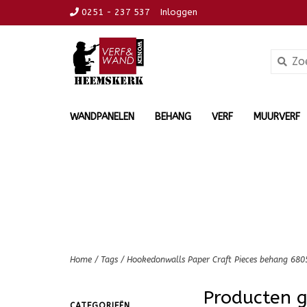
0251 - 237 537
Inloggen
WANDPANELEN
BEHANG
VERF
MUURVERF
Home
/
Tags
/
Hookedonwalls Paper Craft Pieces behang 680
Producten 
CATEGORIEËN